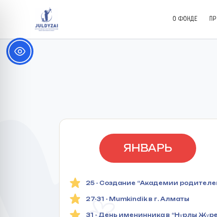
Перейти
к
О ФОНДЕ
ПР
содержимому
ЯНВАРЬ
25 - Создание “Академии родителе
27-31 - Mumkindik в г. Алматы
31 - День именинника в “Нұрлы Жүре