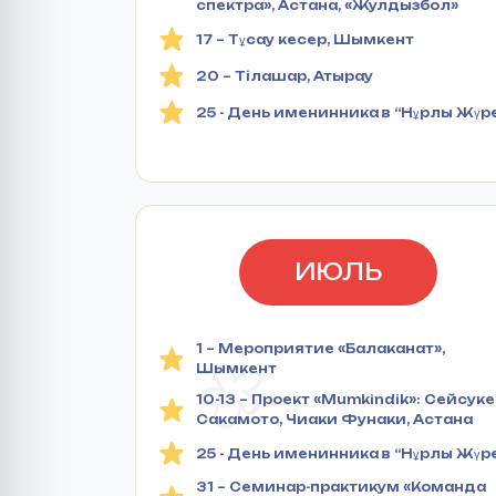
спектра», Астана, «Жулдызбол»
17 – Тұсау кесер, Шымкент
20 – Тілашар, Атырау
25 - День именинника в “Нұрлы Жүр
ИЮЛЬ
1 – Мероприятие «Балаканат»,
Шымкент
10-13 – Проект «Mumkindik»: Сейсуке
Сакамото, Чиаки Фунаки, Астана
25 - День именинника в “Нұрлы Жүр
31 – Семинар-практикум «Команда