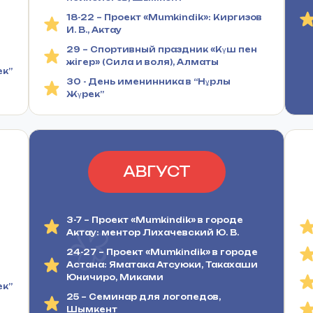
18-22 – Проект «Mumkindik»: Киргизов
И. В., Актау
29 – Спортивный праздник «Күш пен
жігер» (Сила и воля), Алматы
ек”
30 - День именинника в “Нұрлы
Жүрек”
АВГУСТ
3-7 – Проект «Mumkindik» в городе
Актау: ментор Лихачевский Ю. В.
24-27 – Проект «Mumkindik» в городе
Астана: Яматака Атсуюки, Такахаши
Юничиро, Миками
ек”
25 – Семинар для логопедов,
Шымкент