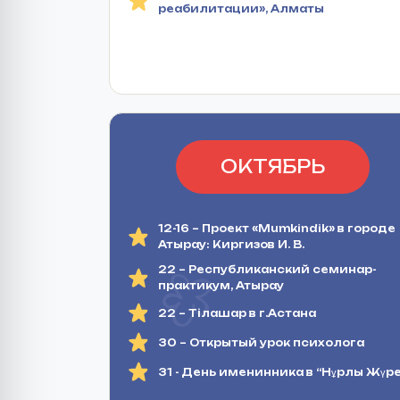
реабилитации», Алматы
ОКТЯБРЬ
12-16 – Проект «Mumkindik» в городе
Атырау: Киргизов И. В.
22 – Республиканский семинар-
практикум, Атырау
22 – Тілашар в г.Астана
30 – Открытый урок психолога
31 - День именинника в “Нұрлы Жүре