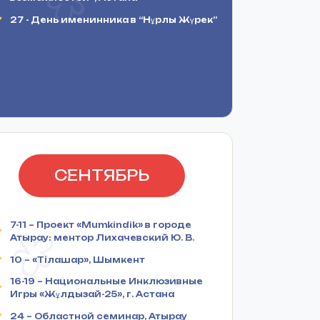
27 - День именинника в “Нұрлы Жүрек”
СЕНТЯБРЬ
7-11 – Проект «Mumkindik» в городе
Атырау: ментор Лихачевский Ю. В.
10 – «Тілашар», Шымкент
16-19 – Национальные Инклюзивные
Игры «Жұлдызай-25», г. Астана
24 – Областной семинар, Атырау