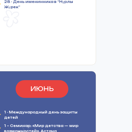
28 - День именинника в “Нұрлы
Жүрек”
ИЮНЬ
1 - Международный день защиты
детей
1 – Семинар: «Мир детства — мир
возможностей», Астана