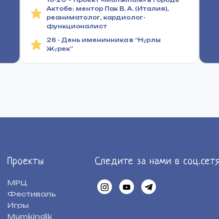
16-20 – Проект «Mumkindik» в городе
Актобе: ментор Пак В. А. (Италия),
реаниматолог, кардиолог-
функционалист
26 - День именинника в “Нұрлы
Жүрек”
Проекты
Следите за нами в соц.сет
МРЦ
Фестиваль
Игры
Mumkindik