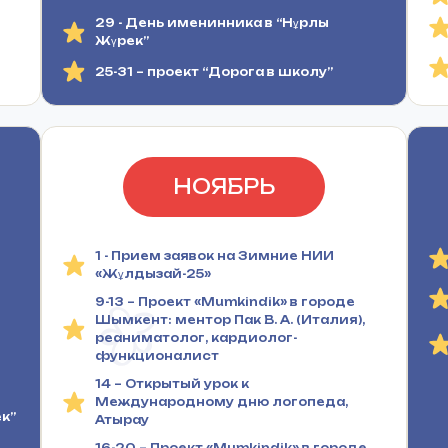
29 - День именинника в “Нұрлы
Жүрек”
25-31 – проект “Дорога в школу”
НОЯБРЬ
1 - Прием заявок на Зимние НИИ
«Жұлдызай-25»
9-13 – Проект «Mumkindik» в городе
Шымкент: ментор Пак В. А. (Италия),
реаниматолог, кардиолог-
функционалист
14 – Открытый урок к
Международному дню логопеда,
к”
Атырау