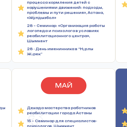
процесса кормления детей с
нарушениями движений: подходы,
проблемы и пути решения», Астана,
«Жулдызбол»
28 – Семинар: «Организация работы
логопеда и психолога в условиях
реабилитационного центра»,
Шымкент
28 - День именинника в “Нұрлы
Жүрек”
МАЙ
оды
Декада мастерства работников
реабилитации города Астаны
15 – Семинар для специалистов-
психологов, Шымкент