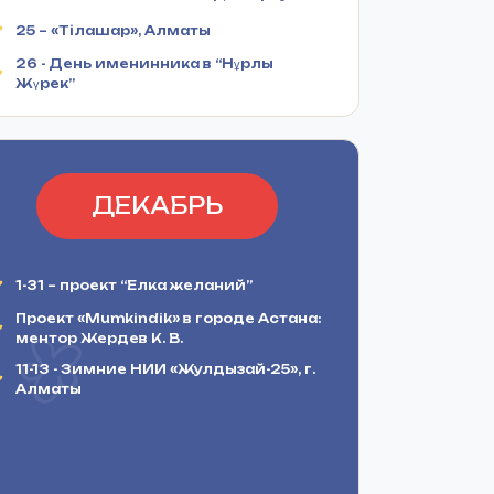
25 – «Тілашар», Алматы
26 - День именинника в “Нұрлы
Жүрек”
ДЕКАБРЬ
1-31 – проект “Елка желаний”
Проект «Mumkindik» в городе Астана:
ментор Жердев К. В.
11-13 - Зимние НИИ «Жулдызай-25», г.
Алматы